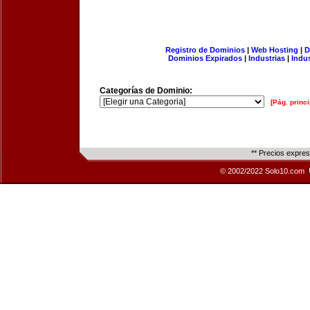
Registro de Dominios
|
Web Hosting
|
D
Dominios Expirados
|
Industrias
|
Indu
Categorías de Dominio:
[Pág. princi
** Precios expre
© 2002/2022 Solo10.com